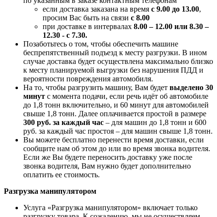
по указанным в заказе контактным телефонам
если доставка заказана на время
с 9.00 до 13.00
,
просим Вас быть на связи
с 8.00
при доставке в интервалах
8.00 – 12.00 или 8.30 –
12.30 - с 7.30.
Позаботьтесь о том, чтобы обеспечить машине
беспрепятственный подъезд к месту разгрузки. В ином
случае доставка будет осуществлена максимально близко
к месту планируемой выгрузки без нарушения ПДД и
вероятности повреждения автомобиля.
На то, чтобы разгрузить машину, Вам будет
выделено 30
минут
с момента подачи, если речь идёт об автомобиле
до 1,8 тонн включительно, и 60 минут для автомобилей
свыше 1,8 тонн. Далее оплачивается простой в размере
300 руб. за каждый час
– для машин до 1,8 тонн и 600
руб. за каждый час простоя – для машин свыше 1,8 тонн.
Вы можете бесплатно перенести время доставки, если
сообщите нам об этом до или во время звонка водителя.
Если же Вы будете переносить доставку уже после
звонка водителя, Вам нужно будет дополнительно
оплатить ее стоимость.
Разгрузка манипулятором
Услуга «Разгрузка манипулятором» включает только
разгрузку товара. К сожалению, мы не осуществляем