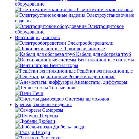
оборудование
Светотехнические товары
Электроустановочные
изделия
Электрощитовое
оборудование
Вентиляция, обогрев
Электрообогреватели
Люки ревизионные
Кабели для обогрева труб
Вентиляционные системы
Вентиляторы
Решётки вентиляционные
Решетки радиаторные
Анемостаты, диффузоры
Теплые полы
Печи
Системы дымоходов
Крепеж, скобяные изделия
Саморезы
Шурупы
Дюбели
Дюбель-гвозди
Гвозди
Заклепки