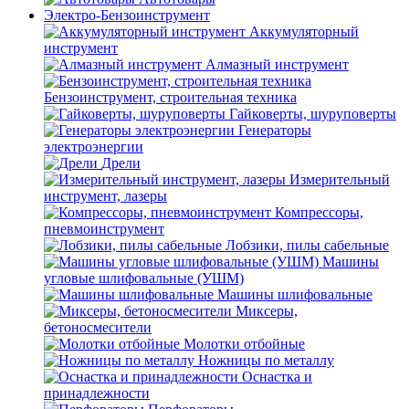
Электро-Бензоинструмент
Аккумуляторный
инструмент
Алмазный инструмент
Бензоинструмент, строительная техника
Гайковерты, шуруповерты
Генераторы
электроэнергии
Дрели
Измерительный
инструмент, лазеры
Компрессоры,
пневмоинструмент
Лобзики, пилы сабельные
Машины
угловые шлифовальные (УШМ)
Машины шлифовальные
Миксеры,
бетоносмесители
Молотки отбойные
Ножницы по металлу
Оснастка и
принадлежности