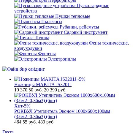
Перфораторы
Пуско-зарядные
устройства
Пушки тепловые
Пылесосы
Рубанки, рейсмусы
Садовый инструмент
Точила
Фены технические,
воздуходувки
Фрезеры
Электропилы
-5%
Ножницы MAKITA JS3201J
19 370,50
руб.
20 390 руб.
Хит
-5%
РОКВУЛ Утеплитель Эконом 1000х600х100мм
(3,6м2=0,36м3) (6шт)
464,55
руб.
489 руб.
Decra