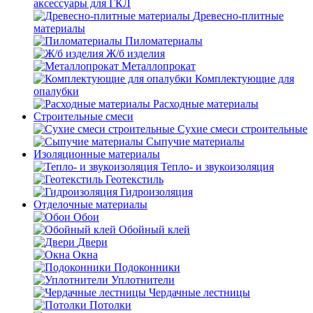
аксессуары для ГКЛ
Древесно-плитные
материалы
Пиломатериалы
Ж/б изделия
Металлопрокат
Комплектующие для
опалубки
Расходные материалы
Строительные смеси
Сухие смеси строительные
Сыпучие материалы
Изоляционные материалы
Тепло- и звукоизоляция
Геотекстиль
Гидроизоляция
Отделочные материалы
Обои
Обойный клей
Двери
Окна
Подоконники
Уплотнители
Чердачные лестницы
Потолки