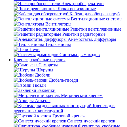
Электрообогреватели
Люки ревизионные
Кабели для обогрева труб
Вентиляционные системы
Вентиляторы
Решётки вентиляционные
Решетки радиаторные
Анемостаты, диффузоры
Теплые полы
Печи
Системы дымоходов
Крепеж, скобяные изделия
Саморезы
Шурупы
Дюбели
Дюбель-гвозди
Гвозди
Заклепки
Метрический крепеж
Анкеры
Крепеж для
деревянных конструкций
Грузовой крепеж
Сантехнический крепеж
Фурнитура, скобяные