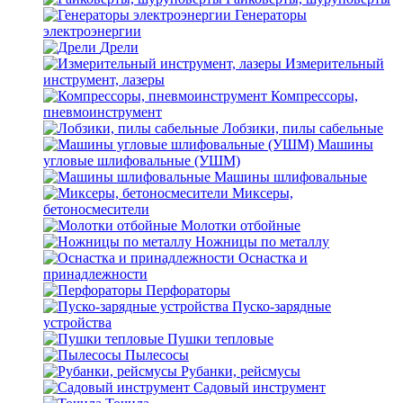
Генераторы
электроэнергии
Дрели
Измерительный
инструмент, лазеры
Компрессоры,
пневмоинструмент
Лобзики, пилы сабельные
Машины
угловые шлифовальные (УШМ)
Машины шлифовальные
Миксеры,
бетоносмесители
Молотки отбойные
Ножницы по металлу
Оснастка и
принадлежности
Перфораторы
Пуско-зарядные
устройства
Пушки тепловые
Пылесосы
Рубанки, рейсмусы
Садовый инструмент