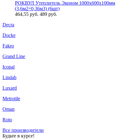
РОКВУЛ Утеплитель Эконом 1000х600х100мм
(3,6м2=0,36м3) (6шт)
464,55
руб.
489 руб.
Decra
Docke
Fakro
Grand Line
Icopal
Lindab
Luxard
Metrotile
Oman
Roto
Все производители
Будьте в курсе!