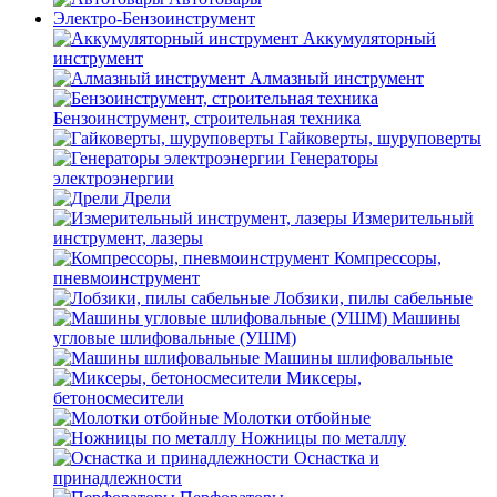
Электро-Бензоинструмент
Аккумуляторный
инструмент
Алмазный инструмент
Бензоинструмент, строительная техника
Гайковерты, шуруповерты
Генераторы
электроэнергии
Дрели
Измерительный
инструмент, лазеры
Компрессоры,
пневмоинструмент
Лобзики, пилы сабельные
Машины
угловые шлифовальные (УШМ)
Машины шлифовальные
Миксеры,
бетоносмесители
Молотки отбойные
Ножницы по металлу
Оснастка и
принадлежности