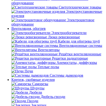
оборудование
Светотехнические товары
Электроустановочные
изделия
Электрощитовое
оборудование
Вентиляция, обогрев
Электрообогреватели
Люки ревизионные
Кабели для обогрева труб
Вентиляционные системы
Вентиляторы
Решётки вентиляционные
Решетки радиаторные
Анемостаты, диффузоры
Теплые полы
Печи
Системы дымоходов
Крепеж, скобяные изделия
Саморезы
Шурупы
Дюбели
Дюбель-гвозди
Гвозди
Заклепки