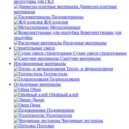
аксессуары для ГКЛ
Древесно-плитные
материалы
Пиломатериалы
Ж/б изделия
Металлопрокат
Комплектующие для
опалубки
Расходные материалы
Строительные смеси
Сухие смеси строительные
Сыпучие материалы
Изоляционные материалы
Тепло- и звукоизоляция
Геотекстиль
Гидроизоляция
Отделочные материалы
Обои
Обойный клей
Двери
Окна
Подоконники
Уплотнители
Чердачные лестницы
Потолки