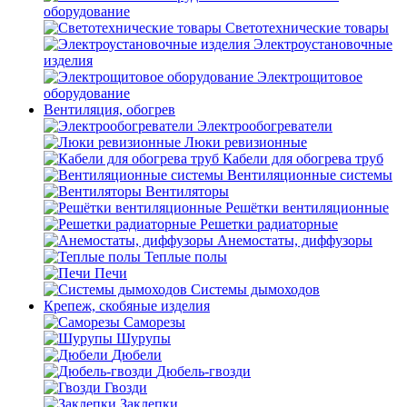
оборудование
Светотехнические товары
Электроустановочные
изделия
Электрощитовое
оборудование
Вентиляция, обогрев
Электрообогреватели
Люки ревизионные
Кабели для обогрева труб
Вентиляционные системы
Вентиляторы
Решётки вентиляционные
Решетки радиаторные
Анемостаты, диффузоры
Теплые полы
Печи
Системы дымоходов
Крепеж, скобяные изделия
Саморезы
Шурупы
Дюбели
Дюбель-гвозди
Гвозди
Заклепки