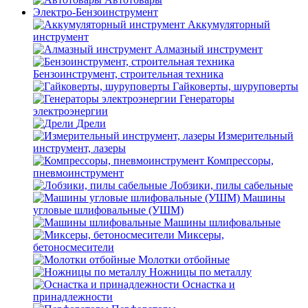
Электро-Бензоинструмент
Аккумуляторный
инструмент
Алмазный инструмент
Бензоинструмент, строительная техника
Гайковерты, шуруповерты
Генераторы
электроэнергии
Дрели
Измерительный
инструмент, лазеры
Компрессоры,
пневмоинструмент
Лобзики, пилы сабельные
Машины
угловые шлифовальные (УШМ)
Машины шлифовальные
Миксеры,
бетоносмесители
Молотки отбойные
Ножницы по металлу
Оснастка и
принадлежности