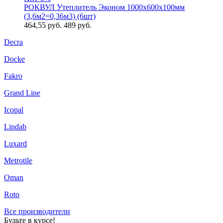
РОКВУЛ Утеплитель Эконом 1000х600х100мм
(3,6м2=0,36м3) (6шт)
464,55
руб.
489 руб.
Decra
Docke
Fakro
Grand Line
Icopal
Lindab
Luxard
Metrotile
Oman
Roto
Все производители
Будьте в курсе!