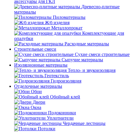
аксессуары для ГКЛ
Древесно-плитные
материалы
Пиломатериалы
Ж/б изделия
Металлопрокат
Комплектующие для
опалубки
Расходные материалы
Строительные смеси
Сухие смеси строительные
Сыпучие материалы
Изоляционные материалы
Тепло- и звукоизоляция
Геотекстиль
Гидроизоляция
Отделочные материалы
Обои
Обойный клей
Двери
Окна
Подоконники
Уплотнители
Чердачные лестницы
Потолки