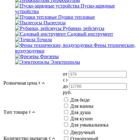
Перфораторы
Пуско-зарядные
устройства
Пушки тепловые
Пылесосы
Рубанки, рейсмусы
Садовый инструмент
Точила
Фены технические,
воздуходувки
Фрезеры
Электропилы
от
Розничная цена
до
руб.
Для биде
Для ванны
Тип товара
Для душа
Для кухни
Для умывальника
Двуручный
Количество рычагов
Одноручный