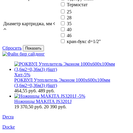
Термостат
25
28
Диаметр картриджа, мм
35
40
46
кран-букс d=1/2"
Сбросить
Показать
Хит
-5%
РОКВУЛ Утеплитель Эконом 1000х600х100мм
(3,6м2=0,36м3) (6шт)
464,55
руб.
489 руб.
-5%
Ножницы MAKITA JS3201J
19 370,50
руб.
20 390 руб.
Decra
Docke