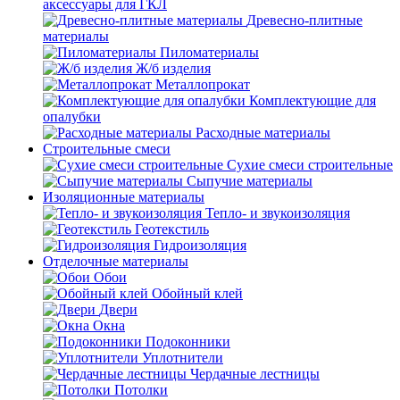
аксессуары для ГКЛ
Древесно-плитные
материалы
Пиломатериалы
Ж/б изделия
Металлопрокат
Комплектующие для
опалубки
Расходные материалы
Строительные смеси
Сухие смеси строительные
Сыпучие материалы
Изоляционные материалы
Тепло- и звукоизоляция
Геотекстиль
Гидроизоляция
Отделочные материалы
Обои
Обойный клей
Двери
Окна
Подоконники
Уплотнители
Чердачные лестницы
Потолки