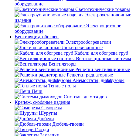
оборудование
Светотехнические товары
Электроустановочные
изделия
Электрощитовое
оборудование
Вентиляция, обогрев
Электрообогреватели
Люки ревизионные
Кабели для обогрева труб
Вентиляционные системы
Вентиляторы
Решётки вентиляционные
Решетки радиаторные
Анемостаты, диффузоры
Теплые полы
Печи
Системы дымоходов
Крепеж, скобяные изделия
Саморезы
Шурупы
Дюбели
Дюбель-гвозди
Гвозди
Заклепки