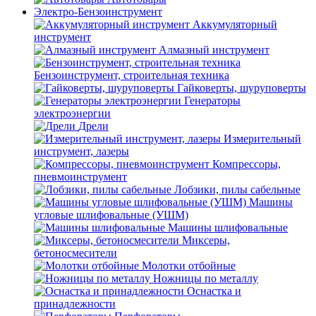
Электро-Бензоинструмент
Аккумуляторный
инструмент
Алмазный инструмент
Бензоинструмент, строительная техника
Гайковерты, шуруповерты
Генераторы
электроэнергии
Дрели
Измерительный
инструмент, лазеры
Компрессоры,
пневмоинструмент
Лобзики, пилы сабельные
Машины
угловые шлифовальные (УШМ)
Машины шлифовальные
Миксеры,
бетоносмесители
Молотки отбойные
Ножницы по металлу
Оснастка и
принадлежности