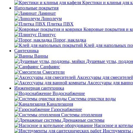
Крестики и клинья для 
Напольные покрытия
Ламинат
Линолеум
Плитка ПВХ
Ковровые покрытия и к
Плинтус
Порог, накладка
Клей для напольных п
Сантехника
Ванны
Душевые углы, поддо
Санфаянс
Смесители
Аксессуары для смесителе
Аксессуары для ванн
Инженерная сантехника
Водоснабжение
Системы очистки воды
Канализация
Газоснабжение
Системы отопления
Дренажные системы
Насосное и котель
Инструменты д