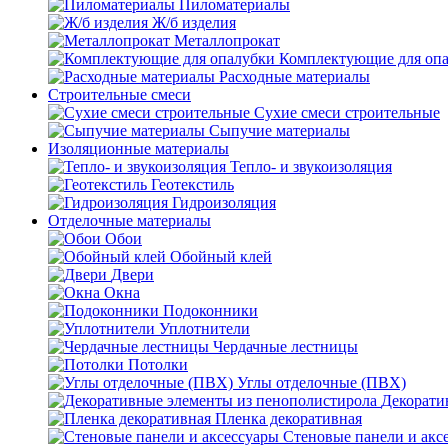
Пиломатериалы
Ж/б изделия
Металлопрокат
Комплектующие для оп
Расходные материалы
Строительные смеси
Сухие смеси строительные
Сыпучие материалы
Изоляционные материалы
Тепло- и звукоизоляция
Геотекстиль
Гидроизоляция
Отделочные материалы
Обои
Обойный клей
Двери
Окна
Подоконники
Уплотнители
Чердачные лестницы
Потолки
Углы отделочные (ПВХ)
Декорати
Пленка декоративная
Стеновые панели и акс