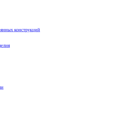
вянных конструкций
делия
ли