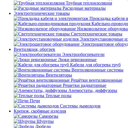
Трубная теплоизоляция
Расходные материалы
Электротехнические товары
Прокладка кабеля 
Кабельно-проводн
Низковольтное оборудов
Светотехнические товары
Электроустановочные и
Электрощитовое обору
Вентиляция, обогрев
Электрообогреватели
Люки ревизионные
Кабели для обогрева труб
Вентиляционные системы
Вентиляторы
Решётки вентиляционные
Решетки радиаторные
Анемостаты, диффузоры
Теплые полы
Печи
Системы дымоходов
Крепеж, скобяные изделия
Саморезы
Шурупы
Дюбели