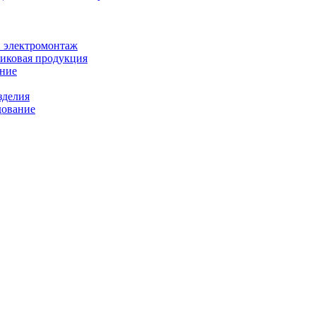
и электромонтаж
иковая продукция
ание
зделия
дование