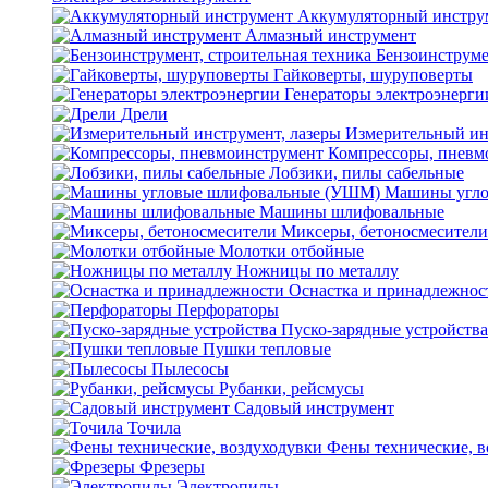
Аккумуляторный инстру
Алмазный инструмент
Бензоинструме
Гайковерты, шуруповерты
Генераторы электроэнерги
Дрели
Измерительный ин
Компрессоры, пневм
Лобзики, пилы сабельные
Машины угло
Машины шлифовальные
Миксеры, бетоносмесители
Молотки отбойные
Ножницы по металлу
Оснастка и принадлежнос
Перфораторы
Пуско-зарядные устройства
Пушки тепловые
Пылесосы
Рубанки, рейсмусы
Садовый инструмент
Точила
Фены технические, в
Фрезеры
Электропилы