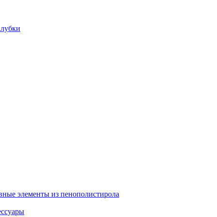
алубки
вные элементы из пенополистирола
ессуары