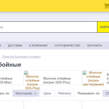
НАЙТ
А
ДОСТАВКА
О КОМПАНИИ
СОТРУДНИЧЕСТВО
КОНТАКТЫ
Электро-Бензоинструмент
тбойные
М
отбойные
Молотки отбойные
(
DS-Max)
(патрон SDS-Plus)
ш
ать по
:
Умолчанию
Цене
Рейтингу
Показывать по
:
12