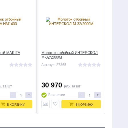
ный MAKITA
Молоток отбойный ИНТЕРСКОЛ
М-32/2000М
Артикул: 27365
30 970
б.
за шт
руб.
за шт
-
+
-
+
В наличии
В КОРЗИНУ
В КОРЗИНУ