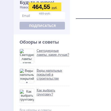
(3,6м2=0,36м3) (6шт)
Будьте в курсе!
464,55
Новости, обзоры и акции
руб.
489 руб.
ПОДПИСАТЬСЯ
Обзоры и советы
Светодиодные
лампы: какие лучше?
Виды напольных
покрытий в
строительстве
Как выбрать
грунтовку?
Все обзоры и советы