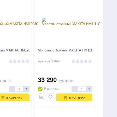
йный MAKITA HM1203C
Молоток отбойный MAKITA HM1111C
Артикул: 23697
33 290
б.
за шт
руб.
за шт
-
+
-
+
В наличии
В КОРЗИНУ
В КОРЗИНУ