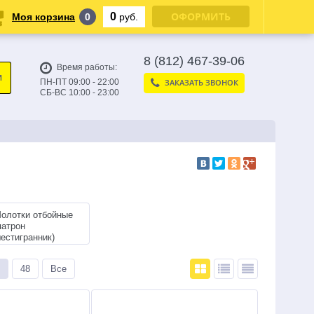
ОФОРМИТЬ
0
Моя корзина
0
руб.
8 (812) 467-39-06
Время работы:
И
ПН-ПТ 09:00 - 22:00
ЗАКАЗАТЬ ЗВОНОК
СБ-ВС 10:00 - 23:00
олотки отбойные
патрон
естигранник)
48
Все