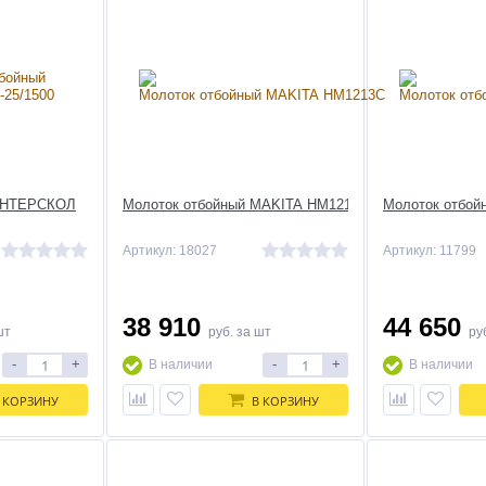
 ИНТЕРСКОЛ
Молоток отбойный MAKITA HM1213C
Молоток отбо
Артикул: 18027
Артикул: 11799
38 910
44 650
шт
руб.
за шт
ру
-
+
-
+
В наличии
В наличии
 КОРЗИНУ
В КОРЗИНУ