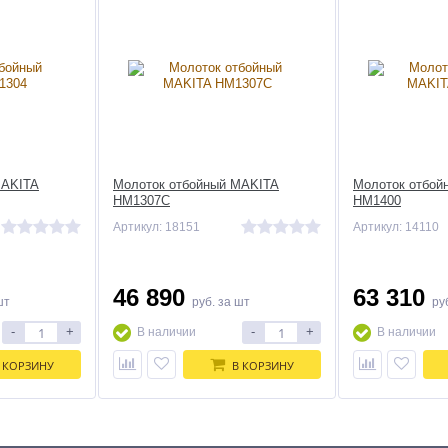
MAKITA
Молоток отбойный MAKITA
Молоток отбой
HM1307C
HM1400
Артикул: 18151
Артикул: 14110
46 890
63 310
шт
руб.
за шт
ру
-
+
-
+
В наличии
В наличии
 КОРЗИНУ
В КОРЗИНУ