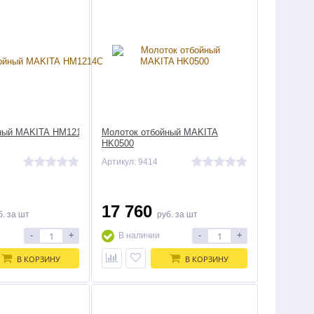
йный MAKITA HM1214C
Молоток отбойный MAKITA
HK0500
Артикул: 9414
17 760
б.
за шт
руб.
за шт
-
+
-
+
В наличии
В КОРЗИНУ
В КОРЗИНУ