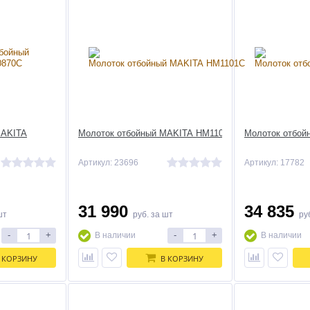
MAKITA
Молоток отбойный MAKITA HM1101C
Молоток отбо
Артикул: 23696
Артикул: 17782
31 990
34 835
шт
руб.
за шт
ру
-
+
-
+
В наличии
В наличии
 КОРЗИНУ
В КОРЗИНУ