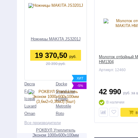
Ножницы MAKITA JS3201J
19 370,50
руб.
Молоток отбойный 
HM1304
20 390 руб.
Артикул: 12460
ХИТ
Decra
Docke
-5%
42 990
Fakro
Grand Line
руб.
за 
Icopal
Lindab
В наличии
Luxard
Metrotile
В
Oman
Roto
Все производители
РОКВУЛ Утеплитель
Эконом 1000х600х100мм