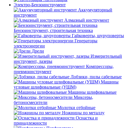
Электро-Бензоинструмент
Аккумуляторный
инструмент
Алмазный инструмент
Бензоинструмент, строительная техника
Гайковерты, шуруповерты
Генераторы
электроэнергии
Дрели
Измерительный
инструмент, лазеры
Компрессоры,
пневмоинструмент
Лобзики, пилы сабельные
Машины
угловые шлифовальные (УШМ)
Машины шлифовальные
Миксеры,
бетоносмесители
Молотки отбойные
Ножницы по металлу
Оснастка и
принадлежности