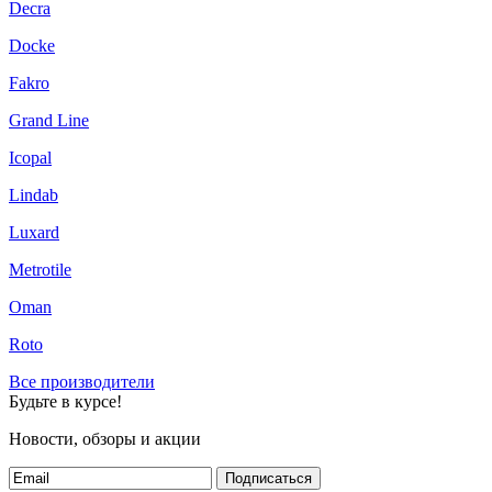
Decra
Docke
Fakro
Grand Line
Icopal
Lindab
Luxard
Metrotile
Oman
Roto
Все производители
Будьте в курсе!
Новости, обзоры и акции
Подписаться