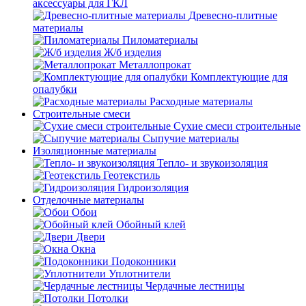
аксессуары для ГКЛ
Древесно-плитные
материалы
Пиломатериалы
Ж/б изделия
Металлопрокат
Комплектующие для
опалубки
Расходные материалы
Строительные смеси
Сухие смеси строительные
Сыпучие материалы
Изоляционные материалы
Тепло- и звукоизоляция
Геотекстиль
Гидроизоляция
Отделочные материалы
Обои
Обойный клей
Двери
Окна
Подоконники
Уплотнители
Чердачные лестницы
Потолки