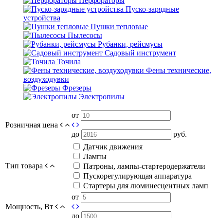
Перфораторы
Пуско-зарядные
устройства
Пушки тепловые
Пылесосы
Рубанки, рейсмусы
Садовый инструмент
Точила
Фены технические,
воздуходувки
Фрезеры
Электропилы
от
Розничная цена
до
руб.
Датчик движения
Лампы
Тип товара
Патроны, лампы-стартеродержатели
Пускорегулирующая аппаратура
Стартеры для люминесцентных ламп
от
Мощность, Вт
до