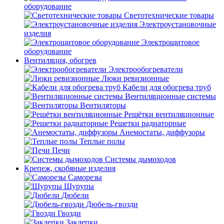
оборудование
Светотехнические товары
Электроустановочные
изделия
Электрощитовое
оборудование
Вентиляция, обогрев
Электрообогреватели
Люки ревизионные
Кабели для обогрева труб
Вентиляционные системы
Вентиляторы
Решётки вентиляционные
Решетки радиаторные
Анемостаты, диффузоры
Теплые полы
Печи
Системы дымоходов
Крепеж, скобяные изделия
Саморезы
Шурупы
Дюбели
Дюбель-гвозди
Гвозди
Заклепки