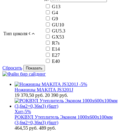
G13
G4
G9
GU10
GU5.3
Тип цоколя
GX53
R7s
Е14
Е27
Е40
Сбросить
Показать
-5%
Ножницы MAKITA JS3201J
19 370,50
руб.
20 390 руб.
Хит
-5%
РОКВУЛ Утеплитель Эконом 1000х600х100мм
(3,6м2=0,36м3) (6шт)
464,55
руб.
489 руб.