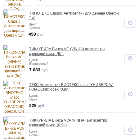
ПИНОТЕКС Classic Антисептик для дерева Орегон
(1л)
Цвет:
Орегон
490
руб.
ТИККУРИЛА Винха VC (VINHA) антисептик
кроющий п/мат (9л)
Цвет:
Бесцветный
7 683
руб.
ТЕКС Антисептик БИОТЕКС класс УНИВЕРСАЛ
(КЛАССИК) орех (0,8л)
Цвет:
Орех
229
руб.
ТИККУРИЛА Винха VVA (VINHA) антисептик
кроющий п/мат (0,9л)
Цвет:
Белый