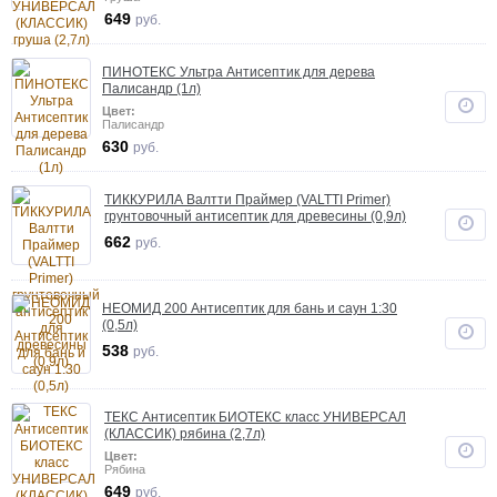
649
руб.
ПИНОТЕКС Ультра Антисептик для дерева
Палисандр (1л)
Цвет:
Палисандр
630
руб.
ТИККУРИЛА Валтти Праймер (VALTTI Primer)
грунтовочный антисептик для древесины (0,9л)
662
руб.
НЕОМИД 200 Антисептик для бань и саун 1:30
(0,5л)
538
руб.
ТЕКС Антисептик БИОТЕКС класс УНИВЕРСАЛ
(КЛАССИК) рябина (2,7л)
Цвет:
Рябина
649
руб.