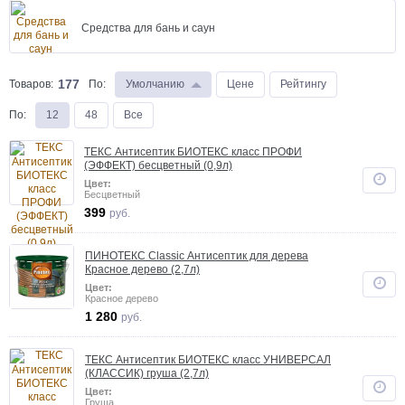
Средства для бань и саун
177
Товаров:
По
:
Умолчанию
Цене
Рейтингу
По
:
12
48
Все
ТЕКС Антисептик БИОТЕКС класс ПРОФИ
(ЭФФЕКТ) бесцветный (0,9л)
Цвет:
Бесцветный
399
руб.
ПИНОТЕКС Classic Антисептик для дерева
Красное дерево (2,7л)
Цвет:
Красное дерево
1 280
руб.
ТЕКС Антисептик БИОТЕКС класс УНИВЕРСАЛ
(КЛАССИК) груша (2,7л)
Цвет:
Груша