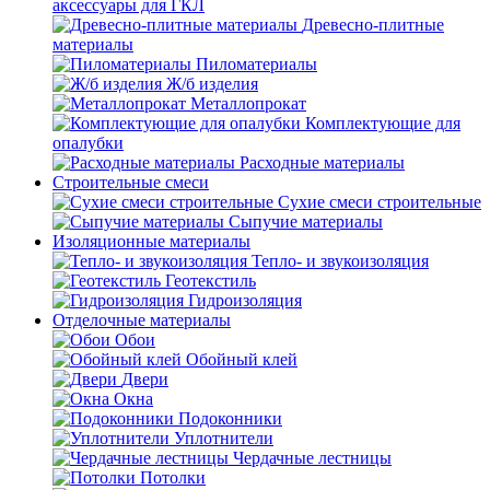
аксессуары для ГКЛ
Древесно-плитные
материалы
Пиломатериалы
Ж/б изделия
Металлопрокат
Комплектующие для
опалубки
Расходные материалы
Строительные смеси
Сухие смеси строительные
Сыпучие материалы
Изоляционные материалы
Тепло- и звукоизоляция
Геотекстиль
Гидроизоляция
Отделочные материалы
Обои
Обойный клей
Двери
Окна
Подоконники
Уплотнители
Чердачные лестницы
Потолки