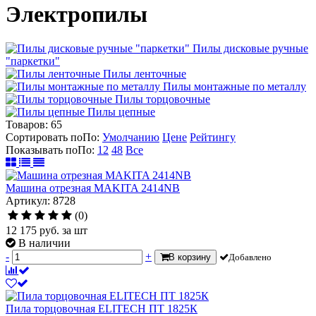
Электропилы
Пилы дисковые ручные
"паркетки"
Пилы ленточные
Пилы монтажные по металлу
Пилы торцовочные
Пилы цепные
Товаров:
65
Сортировать по
По
:
Умолчанию
Цене
Рейтингу
Показывать по
По
:
12
48
Все
Машина отрезная MAKITA 2414NB
Артикул: 8728
(0)
12 175
руб.
за шт
В наличии
-
+
В корзину
Добавлено
Пила торцовочная ELITECH ПТ 1825К