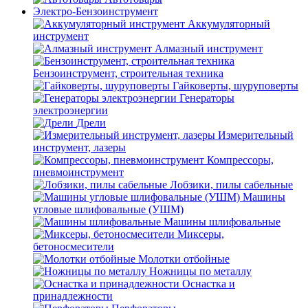
Электро-Бензоинструмент
Аккумуляторный
инструмент
Алмазный инструмент
Бензоинструмент, строительная техника
Гайковерты, шуруповерты
Генераторы
электроэнергии
Дрели
Измерительный
инструмент, лазеры
Компрессоры,
пневмоинструмент
Лобзики, пилы сабельные
Машины
угловые шлифовальные (УШМ)
Машины шлифовальные
Миксеры,
бетоносмесители
Молотки отбойные
Ножницы по металлу
Оснастка и
принадлежности