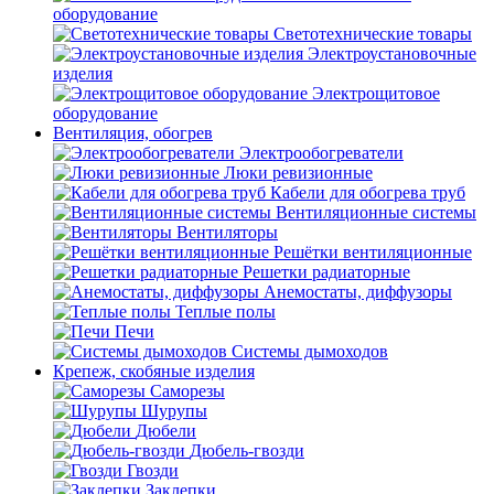
оборудование
Светотехнические товары
Электроустановочные
изделия
Электрощитовое
оборудование
Вентиляция, обогрев
Электрообогреватели
Люки ревизионные
Кабели для обогрева труб
Вентиляционные системы
Вентиляторы
Решётки вентиляционные
Решетки радиаторные
Анемостаты, диффузоры
Теплые полы
Печи
Системы дымоходов
Крепеж, скобяные изделия
Саморезы
Шурупы
Дюбели
Дюбель-гвозди
Гвозди
Заклепки