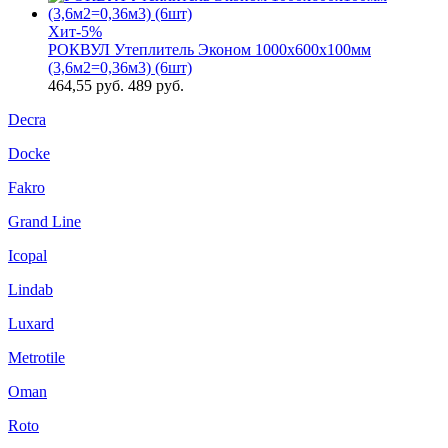
Хит
-5%
РОКВУЛ Утеплитель Эконом 1000х600х100мм
(3,6м2=0,36м3) (6шт)
464,55
руб.
489 руб.
Decra
Docke
Fakro
Grand Line
Icopal
Lindab
Luxard
Metrotile
Oman
Roto