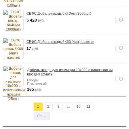
СВФС Дюбель-гвоздь 6K40мм (3000шт)
5 420
руб.
СВФС Дюбель-гвоздь 6K60 (4шт) пакетик
17
руб.
Дюбель-гвоздь для изоляции 10х200 с пластиковым
гвоздем (25шт)
Гвоздь:
Пластиковый
165
руб.
1
2
3
...
10
11
Ctrl →