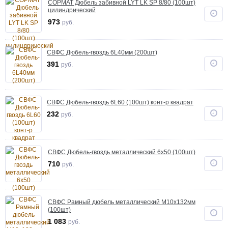
СОРМАТ Дюбель забивной LYT LK SP 8/80 (100шт)
цилиндрический
973
руб.
СВФС Дюбель-гвоздь 6L40мм (200шт)
391
руб.
СВФС Дюбель-гвоздь 6L60 (100шт) конт-р квадрат
232
руб.
СВФС Дюбель-гвоздь металлический 6х50 (100шт)
710
руб.
СВФС Рамный дюбель металлический М10х132мм
(100шт)
1 083
руб.