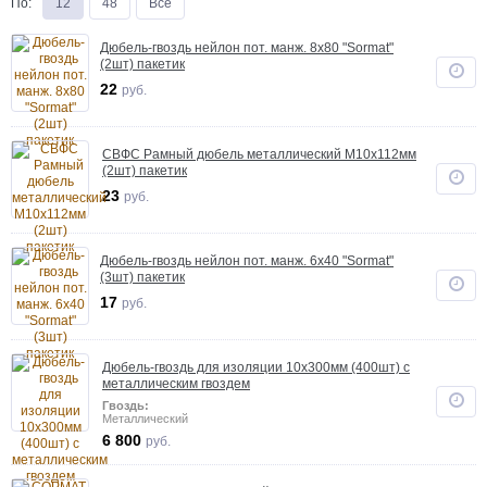
По
:
12
48
Все
Дюбель-гвоздь нейлон пот. манж. 8х80 "Sormat"
(2шт) пакетик
22
руб.
СВФС Рамный дюбель металлический М10х112мм
(2шт) пакетик
23
руб.
Дюбель-гвоздь нейлон пот. манж. 6х40 "Sormat"
(3шт) пакетик
17
руб.
Дюбель-гвоздь для изоляции 10х300мм (400шт) с
металлическим гвоздем
Гвоздь:
Металлический
6 800
руб.