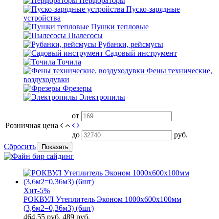
Перфораторы
Пуско-зарядные
устройства
Пушки тепловые
Пылесосы
Рубанки, рейсмусы
Садовый инструмент
Точила
Фены технические,
воздуходувки
Фрезеры
Электропилы
от
Розничная цена
до
руб.
Сбросить
Показать
Хит
-5%
РОКВУЛ Утеплитель Эконом 1000х600х100мм
(3,6м2=0,36м3) (6шт)
464,55
руб.
489 руб.