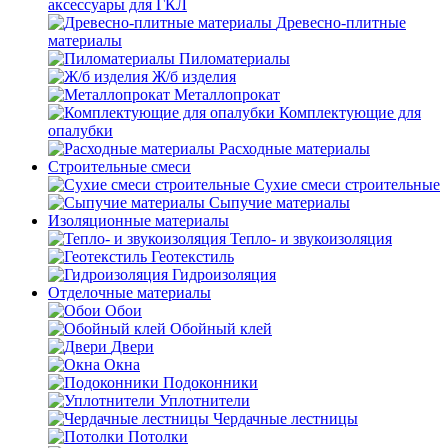
аксессуары для ГКЛ
Древесно-плитные
материалы
Пиломатериалы
Ж/б изделия
Металлопрокат
Комплектующие для
опалубки
Расходные материалы
Строительные смеси
Сухие смеси строительные
Сыпучие материалы
Изоляционные материалы
Тепло- и звукоизоляция
Геотекстиль
Гидроизоляция
Отделочные материалы
Обои
Обойный клей
Двери
Окна
Подоконники
Уплотнители
Чердачные лестницы
Потолки