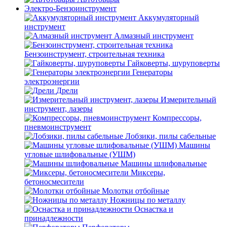
Электро-Бензоинструмент
Аккумуляторный
инструмент
Алмазный инструмент
Бензоинструмент, строительная техника
Гайковерты, шуруповерты
Генераторы
электроэнергии
Дрели
Измерительный
инструмент, лазеры
Компрессоры,
пневмоинструмент
Лобзики, пилы сабельные
Машины
угловые шлифовальные (УШМ)
Машины шлифовальные
Миксеры,
бетоносмесители
Молотки отбойные
Ножницы по металлу
Оснастка и
принадлежности