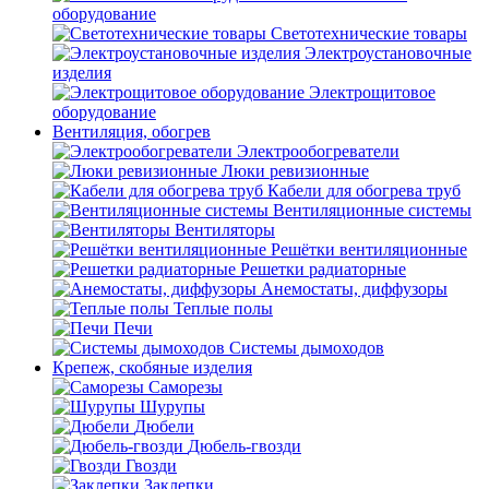
оборудование
Светотехнические товары
Электроустановочные
изделия
Электрощитовое
оборудование
Вентиляция, обогрев
Электрообогреватели
Люки ревизионные
Кабели для обогрева труб
Вентиляционные системы
Вентиляторы
Решётки вентиляционные
Решетки радиаторные
Анемостаты, диффузоры
Теплые полы
Печи
Системы дымоходов
Крепеж, скобяные изделия
Саморезы
Шурупы
Дюбели
Дюбель-гвозди
Гвозди
Заклепки