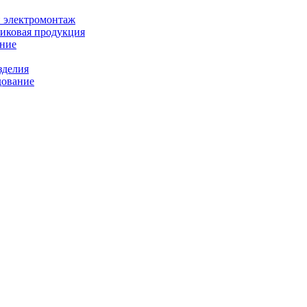
и электромонтаж
иковая продукция
ание
зделия
дование