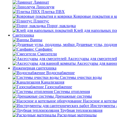
Ламинат
Линолеум
Плитка ПВХ
Ковровые покрытия и к
Плинтус
Порог, накладка
Клей для напольных п
Сантехника
Ванны
Душевые углы, поддо
Санфаянс
Смесители
Аксессуары для смесителе
Аксессуары для ванн
Инженерная сантехника
Водоснабжение
Системы очистки воды
Канализация
Газоснабжение
Системы отопления
Дренажные системы
Насосное и котель
Инструменты д
Трубная теплоизоляция
Расходные материалы