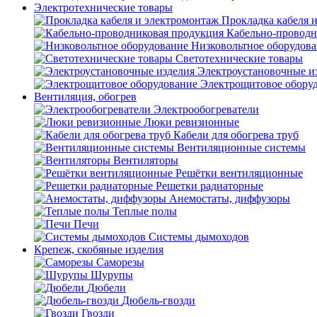
Электротехнические товары
Прокладка кабеля 
Кабельно-проводн
Низковольтное оборудов
Светотехнические товары
Электроустановочные и
Электрощитовое обору
Вентиляция, обогрев
Электрообогреватели
Люки ревизионные
Кабели для обогрева труб
Вентиляционные системы
Вентиляторы
Решётки вентиляционные
Решетки радиаторные
Анемостаты, диффузоры
Теплые полы
Печи
Системы дымоходов
Крепеж, скобяные изделия
Саморезы
Шурупы
Дюбели
Дюбель-гвозди
Гвозди