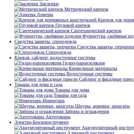
Заклепки
Метрический крепеж
Анкеры
Крепеж для дере
Грузовой крепеж
Сантехнический крепеж
Фурнитура, скобяные из
Средства защиты, спецодежда
Средства защиты, перчатки
Спецодежда
Кровля, сайдинг, водосточные системы
Гидро-пароизоляция
Кровельные материалы
Водосточные системы
Сайдинг и фасадные пане
Товары для дома и сада
Товары для дома
Товары для сада
Инвентарь
Шнуры, веревки, шпагаты
Заборы и ограждения
Автотовары
Электро-Бензоинструмент
Аккумуляторный инстру
Алмазный инструмент