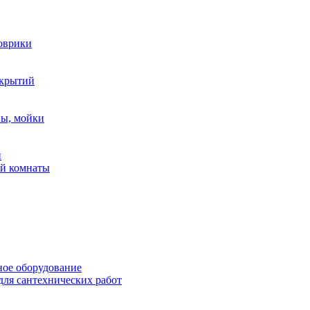
оврики
окрытий
ны, мойки
й
ой комнаты
ное оборудование
ля сантехнических работ