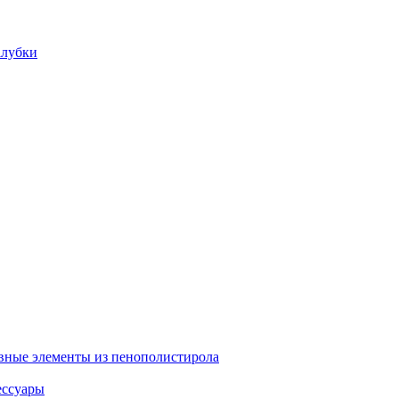
алубки
вные элементы из пенополистирола
ессуары