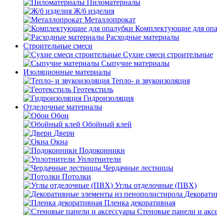
Пиломатериалы
Ж/б изделия
Металлопрокат
Комплектующие для оп
Расходные материалы
Строительные смеси
Сухие смеси строительные
Сыпучие материалы
Изоляционные материалы
Тепло- и звукоизоляция
Геотекстиль
Гидроизоляция
Отделочные материалы
Обои
Обойный клей
Двери
Окна
Подоконники
Уплотнители
Чердачные лестницы
Потолки
Углы отделочные (ПВХ)
Декорати
Пленка декоративная
Стеновые панели и акс