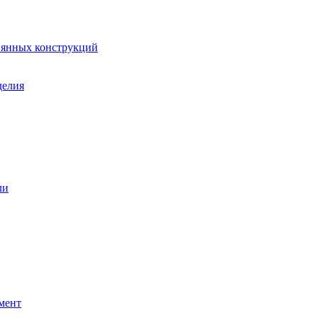
вянных конструкций
делия
ли
мент