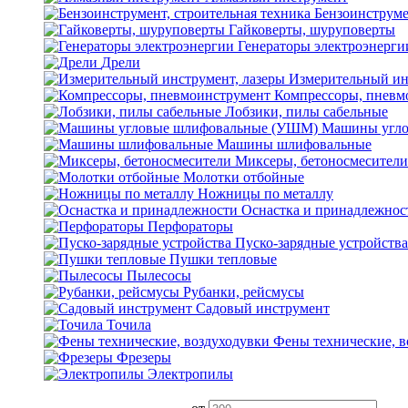
Бензоинструме
Гайковерты, шуруповерты
Генераторы электроэнерги
Дрели
Измерительный ин
Компрессоры, пневм
Лобзики, пилы сабельные
Машины угло
Машины шлифовальные
Миксеры, бетоносмесители
Молотки отбойные
Ножницы по металлу
Оснастка и принадлежнос
Перфораторы
Пуско-зарядные устройства
Пушки тепловые
Пылесосы
Рубанки, рейсмусы
Садовый инструмент
Точила
Фены технические, в
Фрезеры
Электропилы