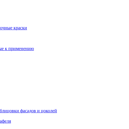
очные краски
ые к применению
облицовки фасадов и цоколей
кафеля