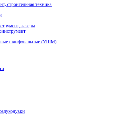
нт, строительная техника
и
струмент, лазеры
оинструмент
вые шлифовальные (УШМ)
ти
оздуходувки