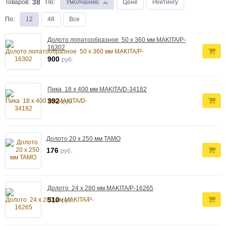
38
Товаров:
По
:
Умолчанию
Цене
Рейтингу
По
:
12
48
Все
Долото лопатообразное 50 х 360 мм MAKITA/P-
16302
900
руб.
Пика 18 х 400 мм MAKITA/D-34182
392
руб.
Долото 20 х 250 мм TAMO
176
руб.
Долото 24 х 280 мм MAKITA/P-16265
510
руб.