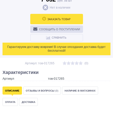
руб. за шт
Нет в наличии
ЗАКАЗАТЬ ТОВАР
СООБЩИТЬ О ПОСТУПЛЕНИИ
СРАВНИТЬ
Гарантируем доставку вовремя! В случае опоздания доставка будет
бесплатной!
Артикул: тов-017265
(0)
Характеристики
Артикул
тов-017265
ОПИСАНИЕ
ОТЗЫВЫ И ВОПРОСЫ
(0)
НАЛИЧИЕ В МАГАЗИНАХ
ОПЛАТА
ДОСТАВКА