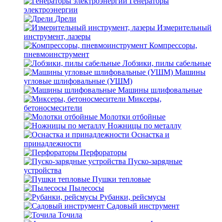
Генераторы
электроэнергии
Дрели
Измерительный
инструмент, лазеры
Компрессоры,
пневмоинструмент
Лобзики, пилы сабельные
Машины
угловые шлифовальные (УШМ)
Машины шлифовальные
Миксеры,
бетоносмесители
Молотки отбойные
Ножницы по металлу
Оснастка и
принадлежности
Перфораторы
Пуско-зарядные
устройства
Пушки тепловые
Пылесосы
Рубанки, рейсмусы
Садовый инструмент
Точила