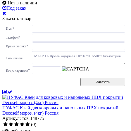
Нет в наличии
Под заказ
Заказать товар
Имя
*
Телефон
*
Время звонка
*
Сообщение
Код с картинки
*
Заказать
ПУФАС Клей для ковровых и напольных ПВХ покрытий
Decoself мороз. (4кг) Россия
Артикул: тов-148775
(0)
686
руб.
за шт